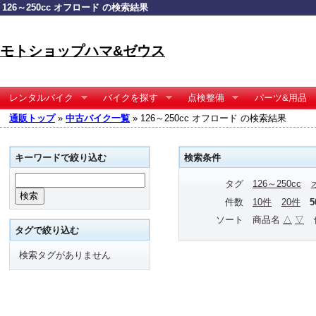
126～250cc オフロード の検索結果
モトショップハマ&ゼウス
レンタルバイク
バイクを探す
点検整備
パーツ&用品
通販トップ
»
中古バイク一覧
» 126～250cc オフロード の検索結果
キーワードで絞り込む
検索条件
タグ
126～250cc
件数
10件
20件
ソート
商品名
△
▽
タグで絞り込む
検索タグがありません