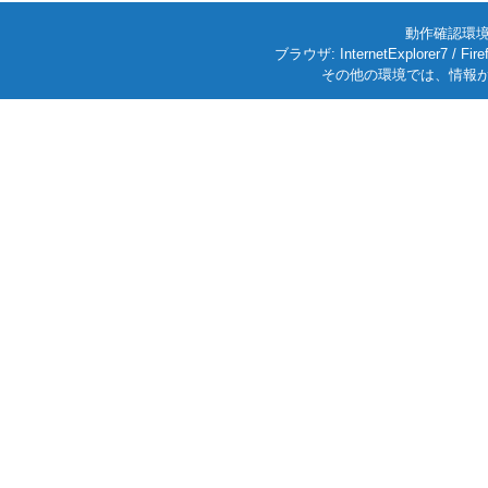
動作確認環境: W
ブラウザ: InternetExplorer7
その他の環境では、情報