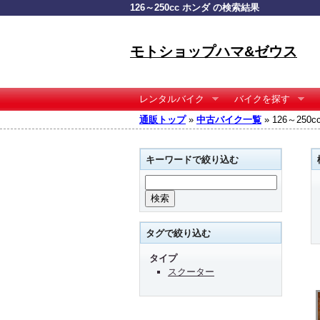
126～250cc ホンダ の検索結果
モトショップハマ&ゼウス
レンタルバイク
バイクを探す
通販トップ
»
中古バイク一覧
» 126～25
キーワードで絞り込む
タグで絞り込む
タイプ
スクーター