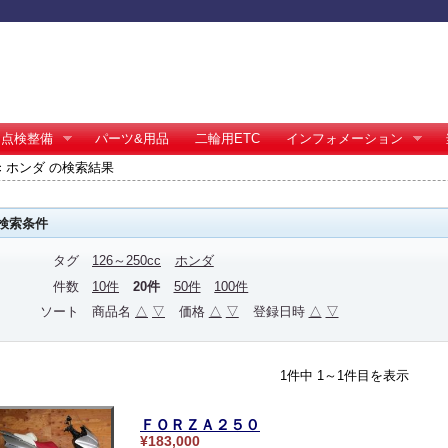
点検整備
パーツ&用品
二輪用ETC
インフォメーション
0cc ホンダ の検索結果
検索条件
タグ
126～250cc
ホンダ
件数
10件
20件
50件
100件
ソート
商品名
△
▽
価格
△
▽
登録日時
△
▽
1件中 1～1件目を表示
ＦＯＲＺＡ２５０
¥183,000