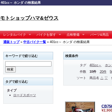
401cc～ ホンダ の検索結果
モトショップハマ&ゼウス
レンタルバイク
バイクを探す
点検整備
パーツ&用品
通販トップ
»
中古バイク一覧
» 401cc～ ホンダ の検索結果
キーワードで絞り込む
検索条件
タグ
401cc～
ホン
件数
10件
20件
ソート
商品名
△
▽
タグで絞り込む
タイプ
ロードスポーツ
CB75
¥2,90