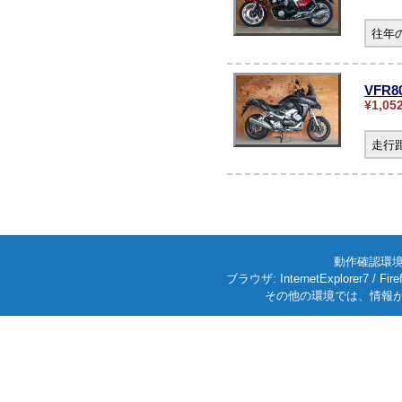
往年
VFR
¥1,05
走行
動作確認環境: W
ブラウザ: InternetExplorer7
その他の環境では、情報