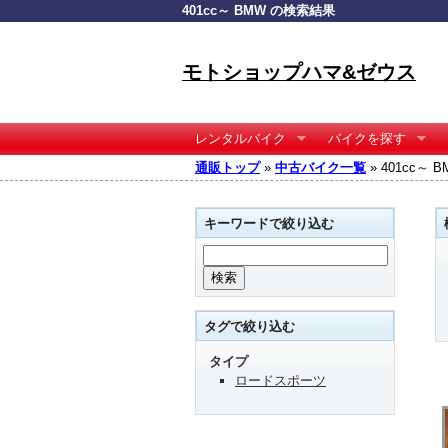
401cc～ BMW の検索結果
モトショップハマ&ゼウス
レンタルバイク
バイクを探す
通販トップ
»
中古バイク一覧
» 401cc～
キーワードで絞り込む
タグで絞り込む
タイプ
ロードスポーツ