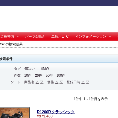
点検整備
パーツ&用品
二輪用ETC
インフォメーション
 BMW の検索結果
検索条件
タグ
401cc～
BMW
件数
10件
20件
50件
100件
ソート
商品名
△
▽
価格
△
▽
登録日時
△
▽
1件中 1～1件目を表示
R1200Rクラッシック
¥973,400