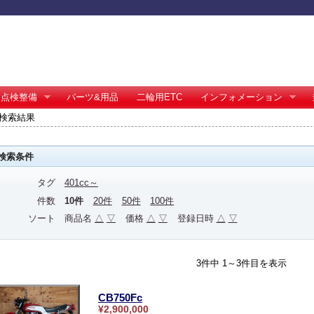
点検整備
パーツ&用品
二輪用ETC
インフォメーション
 の検索結果
検索条件
タグ
401cc～
件数
10件
20件
50件
100件
ソート
商品名
△
▽
価格
△
▽
登録日時
△
▽
3件中 1～3件目を表示
CB750Fc
¥2,900,000