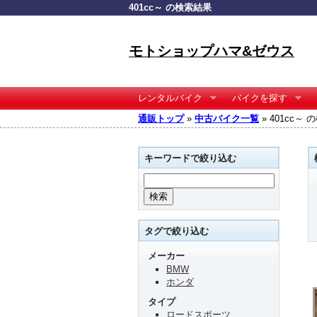
401cc～ の検索結果
モトショップハマ&ゼウス
レンタルバイク
バイクを探す
通販トップ
»
中古バイク一覧
» 401cc～
キーワードで絞り込む
タグで絞り込む
メーカー
BMW
ホンダ
タイプ
ロードスポーツ