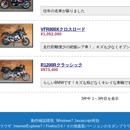
往年の名車が蘇りました
VFR800Xクロスロード
¥1,052,000
走行距離僅少の絶版レア車！」キズも少なくオプシ
R1200Rクラッシック
¥973,400
らしいBMWです！キズも殆どなくキレイな車輌です。
3件中 1～3件目を表示
動作確認環境: Windows7 Javascript有効
ラウザ: InternetExplorer7 / Firefox3.6 / その他最新バージョンのモダンブラ