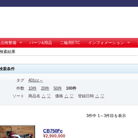
点検整備
パーツ&用品
二輪用ETC
インフォメーション
 の検索結果
検索条件
タグ
401cc～
件数
10件
20件
50件
100件
ソート
商品名
△
▽
価格
△
▽
登録日時
△
▽
3件中 1～3件目を表示
CB750Fc
¥2,900,000