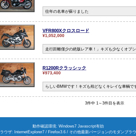
往年の名車が蘇りました
VFR800Xクロスロード
¥1,052,000
走行距離僅少の絶版レア車！」キズも少なくオプシ
R1200Rクラッシック
¥973,400
らしいBMWです！キズも殆どなくキレイな車輌です。
3件中 1～3件目を表示
動作確認環境: Windows7 Javascript有効
ラウザ: InternetExplorer7 / Firefox3.6 / その他最新バージョンのモダンブラ