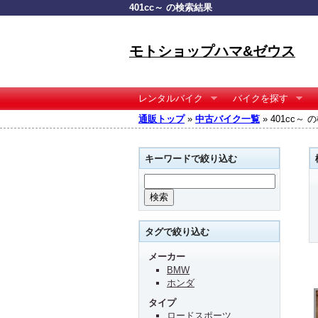
401cc～ の検索結果
モトショップハマ&ゼウス
レンタルバイク
バイクを探す
通販トップ
»
中古バイク一覧
» 401cc～
キーワードで絞り込む
タグで絞り込む
メーカー
BMW
ホンダ
タイプ
ロードスポーツ