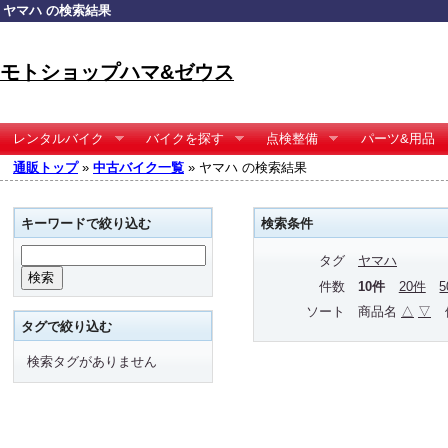
ヤマハ の検索結果
モトショップハマ&ゼウス
レンタルバイク
バイクを探す
点検整備
パーツ&用品
通販トップ
»
中古バイク一覧
» ヤマハ の検索結果
キーワードで絞り込む
検索条件
タグ
ヤマハ
件数
10件
20件
ソート
商品名
△
▽
タグで絞り込む
検索タグがありません