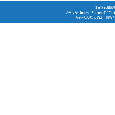
動作確認環境: W
ブラウザ: InternetExplorer7
その他の環境では、情報