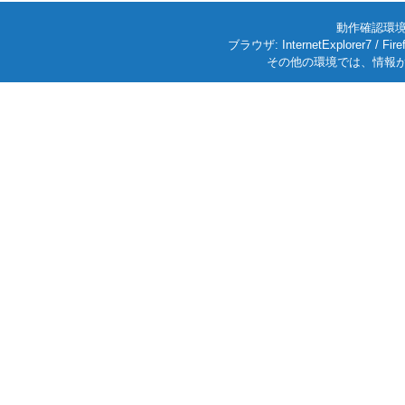
動作確認環境: W
ブラウザ: InternetExplorer7
その他の環境では、情報