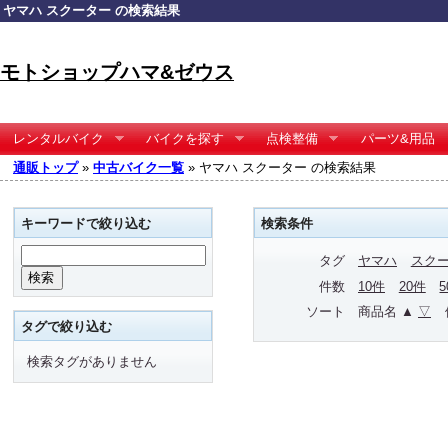
ヤマハ スクーター の検索結果
モトショップハマ&ゼウス
レンタルバイク
バイクを探す
点検整備
パーツ&用品
通販トップ
»
中古バイク一覧
» ヤマハ スクーター の検索結果
キーワードで絞り込む
検索条件
タグ
ヤマハ
スク
件数
10件
20件
ソート
商品名 ▲
▽
タグで絞り込む
検索タグがありません