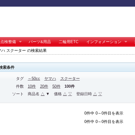
点検整備
パーツ&用品
二輪用ETC
インフォメーション
 ヤマハ スクーター の検索結果
検索条件
タグ
～50cc
ヤマハ
スクーター
件数
10件
20件
50件
100件
ソート
商品名
△
▼
価格
△
▽
登録日時
△
▽
0件中 0～0件目を表示
0件中 0～0件目を表示