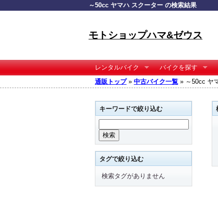
～50cc ヤマハ スクーター の検索結果
モトショップハマ&ゼウス
レンタルバイク
バイクを探す
通販トップ
»
中古バイク一覧
» ～50cc
キーワードで絞り込む
タグで絞り込む
検索タグがありません