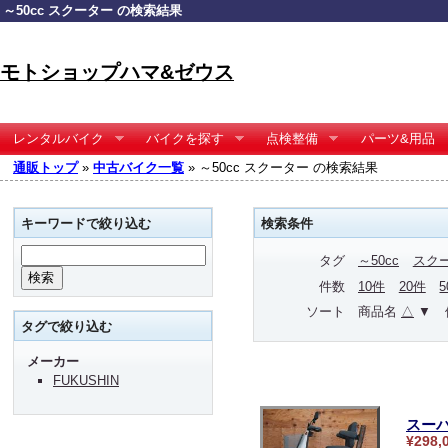
～50cc スクーター の検索結果
モトショップハマ&ゼウス
レンタルバイク
バイクを探す
点検整備
パーツ&用品
通販トップ
»
中古バイク一覧
» ～50cc スクーター の検索結果
キーワードで絞り込む
検索条件
タグ
～50cc
スク
件数
10件
20件
ソート
商品名
△
▼
タグで絞り込む
メーカー
FUKUSHIN
スーパ
¥298,