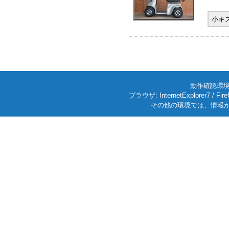
小キ
動作確認環境: W
ブラウザ: InternetExplorer7
その他の環境では、情報