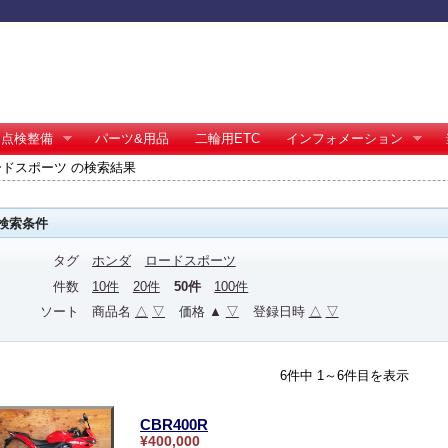
点検整備
パーツ&用品
二輪用ETC
インフォメーション
ードスポーツ の検索結果
検索条件
タグ
ホンダ
ロードスポーツ
件数
10件
20件
50件
100件
ソート
商品名
△
▽
価格 ▲
▽
登録日時
△
▽
6件中 1～6件目を表示
CBR400R
¥400,000