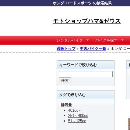
ホンダ ロードスポーツ の検索結果
モトショップハマ&ゼウス
レンタルバイク
バイクを探す
通販トップ
»
中古バイク一覧
» ホンダ ロ
キーワードで絞り込む
タグで絞り込む
排気量
401cc～
251～400cc
51～125cc