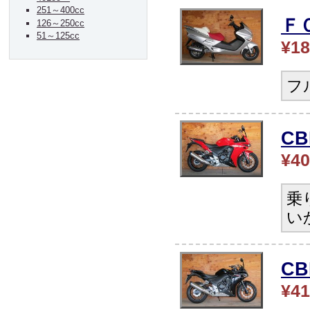
251～400cc
Ｆ
126～250cc
51～125cc
¥18
フ
CB
¥40
乗
い
C
¥41