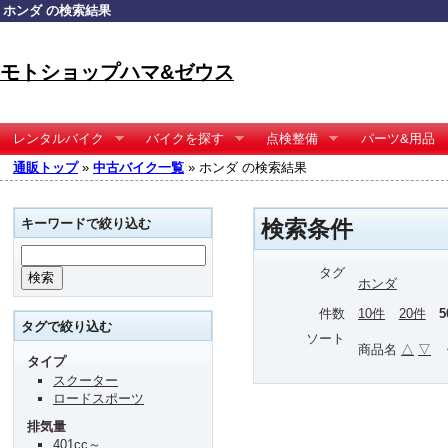
ホンダ の検索結果
モトショップハマ&ゼウス
レンタルバイク
バイクを探す
点検整備
パーツ&用品
通販トップ
»
中古バイク一覧
» ホンダ の検索結果
キーワードで絞り込む
検索条件
タグ
ホンダ
件数
10件
20件
タグで絞り込む
ソート
商品名
△
▽
タイプ
スクーター
ロードスポーツ
排気量
401cc～