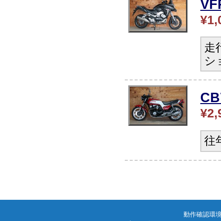
V
¥1,
走
シ
CB
¥2,
往
動作確認環境: W