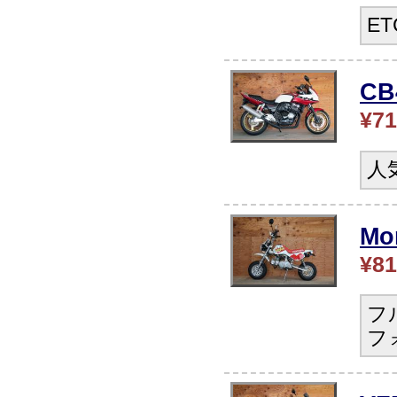
E
C
¥71
人
Mo
¥81
フ
フ