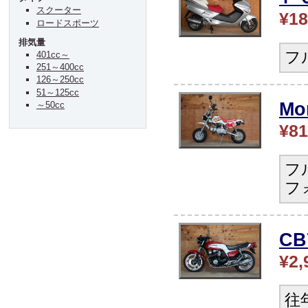
スクーター
¥18
ロードスポーツ
排気量
フ
401cc～
251～400cc
126～250cc
51～125cc
Mo
～50cc
¥81
フ
フ
CB
¥2,
往