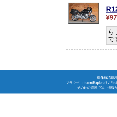
R
¥97
ら
で
動作確認環境: W
ブラウザ: InternetExplorer7
その他の環境では、情報