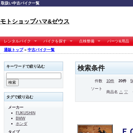
取扱い中古バイク一覧
モトショップハマ&ゼウス
レンタルバイク
バイクを探す
点検整備
パーツ&用品
通販トップ
»
中古バイク一覧
キーワードで絞り込む
検索条件
件数
10件
20件
ソート
商品名
△
▽
タグで絞り込む
メーカー
FUKUSHIN
BMW
ホンダ
Ｆ
タイプ