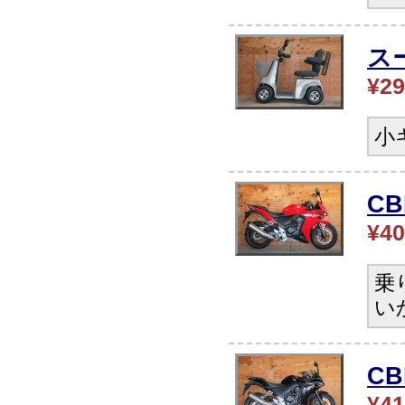
ス
¥29
小
CB
¥40
乗
い
C
¥41