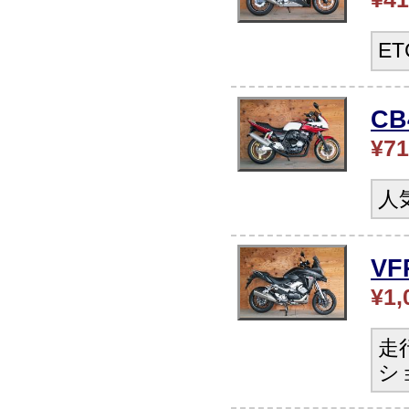
E
C
¥71
人
V
¥1,
走
シ