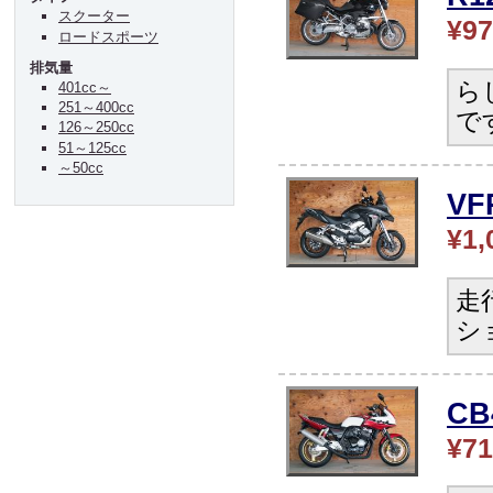
スクーター
¥97
ロードスポーツ
排気量
ら
401cc～
251～400cc
で
126～250cc
51～125cc
～50cc
V
¥1,
走
シ
C
¥71