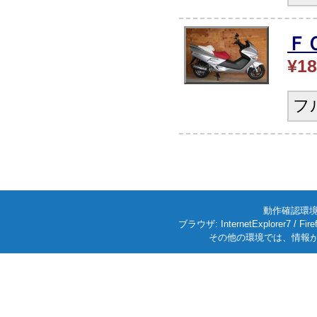
Ｆ
¥18
フ
動作確認環境: W
ブラウザ: InternetExplorer7
その他の環境では、情報