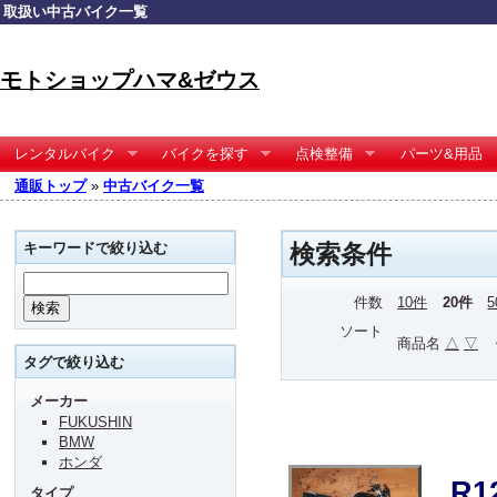
取扱い中古バイク一覧
モトショップハマ&ゼウス
レンタルバイク
バイクを探す
点検整備
パーツ&用品
通販トップ
»
中古バイク一覧
キーワードで絞り込む
検索条件
件数
10件
20件
ソート
商品名
△
▽
タグで絞り込む
メーカー
FUKUSHIN
BMW
ホンダ
R
タイプ