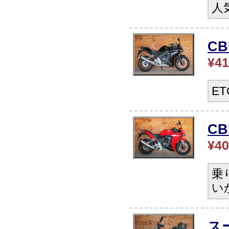
人
C
¥41
E
CB
¥40
乗
い
ス