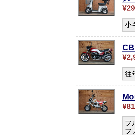
¥29
小
CB
¥2,
往
Mo
¥81
フ
フ