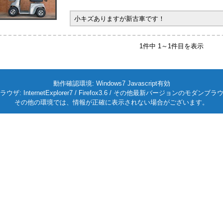
小キズありますが新古車です！
1件中 1～1件目を表示
動作確認環境: Windows7 Javascript有効
ラウザ: InternetExplorer7 / Firefox3.6 / その他最新バージョンのモダンブラ
その他の環境では、情報が正確に表示されない場合がございます。