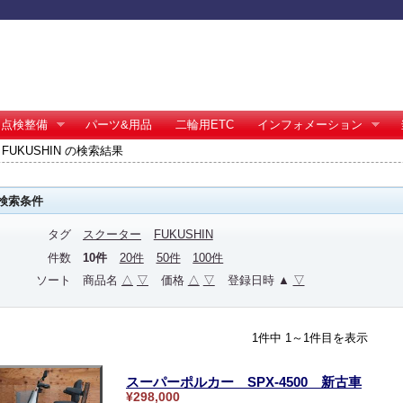
点検整備
パーツ&用品
二輪用ETC
インフォメーション
FUKUSHIN の検索結果
検索条件
タグ
スクーター
FUKUSHIN
件数
10件
20件
50件
100件
ソート
商品名
△
▽
価格
△
▽
登録日時 ▲
▽
1件中 1～1件目を表示
スーパーポルカー SPX-4500 新古車
¥298,000