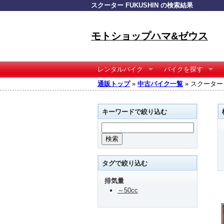
スクーター FUKUSHIN の検索結果
モトショップハマ&ゼウス
レンタルバイク
バイクを探す
通販トップ
»
中古バイク一覧
» スクーター 
キーワードで絞り込む
タグで絞り込む
排気量
～50cc